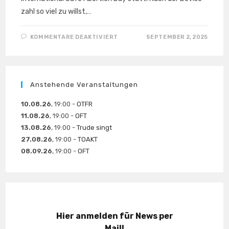
zahl so viel zu willst,…
FÜR
KOMMENTARE DEAKTIVIERT
SEPTEMBER 2, 2025
FLOHMARKT
ZUM
INTERNATIONAL
SAFE
ABORTION
DAY
(28.09.)
Anstehende Veranstaltungen
10.08.26
, 19:00 -
OTFR
11.08.26
, 19:00 -
OFT
13.08.26
, 19:00 -
Trude singt
27.08.26
, 19:00 -
TOAKT
08.09.26
, 19:00 -
OFT
Hier anmelden für News per
Mail!