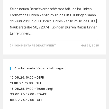
Keine neuen Berufsverbote!Veranstaltung im Linken
Format des Linken Zentrum Trude Lutz Tübingen Wann:
21. Juni 2025 19:00 UhrWo: Linkes Zentrum Trude Lutz |
Nauklerstraße 50, 72074 Tübingen Dürfen Marxist:innen
Lehrer:innen…
FÜR
KOMMENTARE DEAKTIVIERT
MAI 29, 2025
BERUFSVERBOTE
DAMALS
UND
HEUTE:
1974,
1993, 2025
Anstehende Veranstaltungen
10.08.26
, 19:00 -
OTFR
11.08.26
, 19:00 -
OFT
13.08.26
, 19:00 -
Trude singt
27.08.26
, 19:00 -
TOAKT
08.09.26
, 19:00 -
OFT