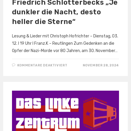
Friedrich Schlotterbecks „Je
dunkler die Nacht, desto
heller die Sterne“
Lesung & Lieder mit Christoph Hofrichter – Dienstag, 03.
12. I 19 Uhr I Franz.K – Reutlingen Zum Gedenken an die
Opfer der Nazi-Morde vor 80 Jahren, am 30. November…
FÜR
KOMMENTARE DEAKTIVIERT
NOVEMBER 28, 2024
FRIEDRICH
SCHLOTTERBECKS
„JE
DUNKLER
DIE
NACHT,
DESTO
HELLER
DIE STERNE“