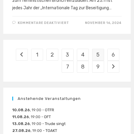
zum feministischen Brunch einzuladen. Am 25.11 ist
jedes Jahr der „Internationale Tag zur Beseitigung…
FÜR
KOMMENTARE DEAKTIVIERT
NOVEMBER 16, 2024
24.
NOVEMBER
–
FEMINISTISCHER
BRUNCH
AB
13 UHR
1
2
3
4
5
6
Zur vorherigen Seite
7
8
9
Zur nächst
Anstehende Veranstaltungen
10.08.26
, 19:00 -
OTFR
11.08.26
, 19:00 -
OFT
13.08.26
, 19:00 -
Trude singt
27.08.26
, 19:00 -
TOAKT