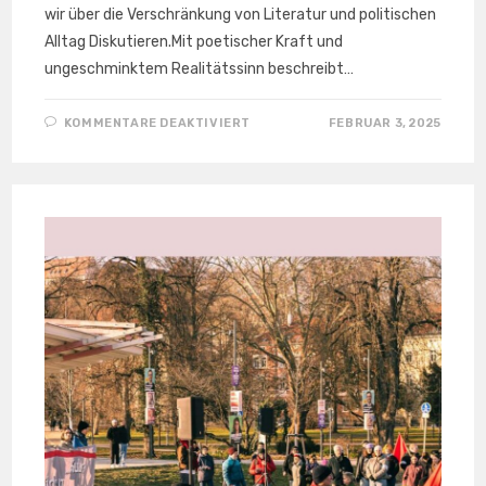
wir über die Verschränkung von Literatur und politischen
Alltag Diskutieren.Mit poetischer Kraft und
ungeschminktem Realitätssinn beschreibt…
FÜR
KOMMENTARE DEAKTIVIERT
FEBRUAR 3, 2025
21.03.
LESUNG
UND
GESPRÄCH:
KLASSENKAMPF
IN
DER
LITERATUR
MIT
MESUT BAYRAKTAR