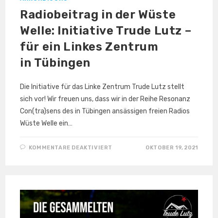
Radiobeitrag in der Wüste
Welle: Initiative Trude Lutz –
für ein Linkes Zentrum
in Tübingen
Die Initiative für das Linke Zentrum Trude Lutz stellt
sich vor! Wir freuen uns, dass wir in der Reihe Resonanz
Con(tra)sens des in Tübingen ansässigen freien Radios
Wüste Welle ein…
FÜR
KOMMENTARE DEAKTIVIERT
OKTOBER 19, 2021
RADIOBEITRAG
IN
DER
WÜSTE
WELLE:
INITIATIVE
TRUDE
LUTZ
–
FÜR
EIN