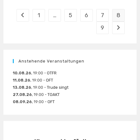
STUTTGART
–
GERTRUD
LUTZ
1
…
5
6
7
8
Zur vorherigen Seite
UND
DIE
WIDERSTANDSGRUPPE
9
Zur nächst
SCHLOTTERBECK
Anstehende Veranstaltungen
10.08.26
, 19:00 -
OTFR
11.08.26
, 19:00 -
OFT
13.08.26
, 19:00 -
Trude singt
27.08.26
, 19:00 -
TOAKT
08.09.26
, 19:00 -
OFT