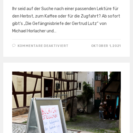
Ihr seid auf der Suche nach einer passenden Lektüre für
den Herbst, zum Kaffee oder für die Zugfahrt? Ab sofort
gibt‘s „Die Gefängnisbriefe der Gertrud Lutz“ von
Michael Horlacher und…
FÜR
KOMMENTARE DEAKTIVIERT
OKTOBER 1, 2021
JETZT
„DIE
GEFÄNGNISBRIEFE
DER
GERTRUD
LUTZ“
LESEN
UND SPENDEN!