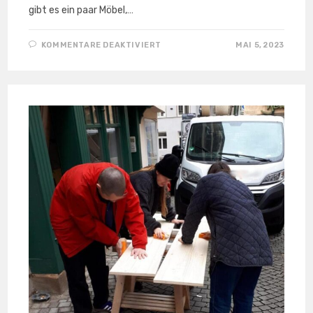
gibt es ein paar Möbel,…
FÜR
KOMMENTARE DEAKTIVIERT
MAI 5, 2023
TISCHE
UND
KÜHLSCHRANK
FÜR
DIE TRUDE!