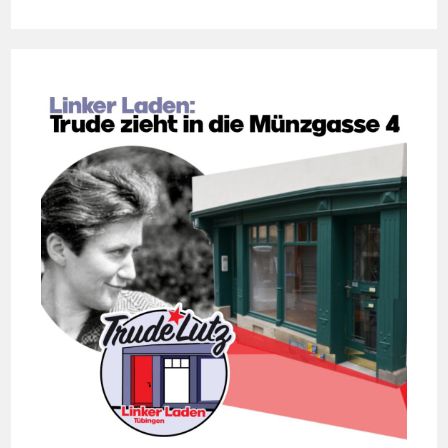
25.03.
CLARA
ZETKIN
ODER:
DORT
KÄMPFEN,
WO
DAS
LEBEN
IST
–
LESUNG
MIT
FLORENCE HERVÉ